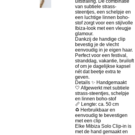
uitstraling. De combinatie
van subtiele strass-
steentjes, een schelpje en
een luchtige linnen boho-
stof zorgt voor een stijlvolle
Ibiza-look met een vleugje
glamour.
Dankzij de handige clip
bevestig je de vlecht
eenvoudig in je eigen haar.
Perfect voor een festival,
stranddag, vakantie, bruiloft
of om je dagelijkse kapsel
nét dat beetje extra te
geven.
Details ✨ Handgemaakt
🤍 Afgewerkt met subtiele
strass-steentjes, schelpje
en linnen boho-stof
📏 Lengte: ca. 50 cm
♻️ Herbruikbaar en
eenvoudig te bevestigen
met een clip
Elke Mibiza Solo Clip-in is
met de hand gemaakt en