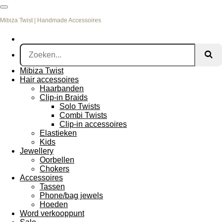
Ga
direct
Mibiza Twist | Handmade Accessoires
naar
de
hoofdinhoud
Mibiza Twist
Hair accessoires
Haarbanden
Clip-in Braids
Solo Twists
Combi Twists
Clip-in accessoires
Elastieken
Kids
Jewellery
Oorbellen
Chokers
Accessoires
Tassen
Phone/bag jewels
Hoeden
Word verkooppunt