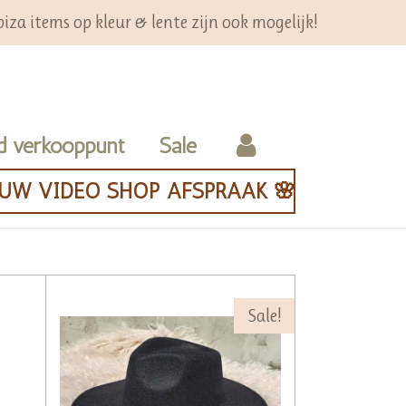
iza items op kleur & lente zijn ook mogelijk!
d verkooppunt
Sale
OUW VIDEO SHOP AFSPRAAK 🌸
Sale!