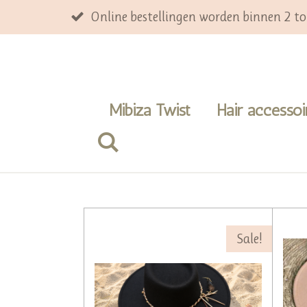
Ga
Online bestellingen worden binnen 2 t
direct
naar
de
hoofdinhoud
Mibiza Twist
Hair accesso
Sale!