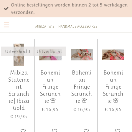
Online bestellingen worden binnen 2 tot 5 werkdagen
Ga
verzonden.
direct
naar
MIBIZA TWIST | HANDMADE ACCESSOIRES
de
hoofdinhoud
Uitverkocht
Uitverkocht
Mibiza
Bohemi
Bohemi
Bohemi
Stateme
an
an
an
nt
Fringe
Fringe
Fringe
Scrunch
Scrunch
Scrunch
Scrunch
ie | Ibiza
ie 🌸
ie 🌸
ie 🌸
Gold
€ 16,95
€ 16,95
€ 16,95
€ 19,95
UITVERKOCHT
UITVERKOCHT
IN WINKELWAGEN
IN WINKEL