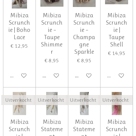
Mibiza
Mibiza
Mibiza
Mibiza
Scrunch
Scrunch
Scrunch
Scrunch
ie | Boho
ie –
ie –
ie |
Lace
Taupe
Champa
Taupe
Shimme
gne
Shell
€ 12,95
r
Sparkle
€ 14,95
€ 8,95
€ 8,95
UITVERKOCHT
IN WINKELWAGEN
IN WINKELWAGEN
UITVERKOCH
Uitverkocht
Uitverkocht
Uitverkocht
Uitverkocht
Mibiza
Mibiza
Mibiza
Mibiza
Scrunch
Stateme
Stateme
Scrunch