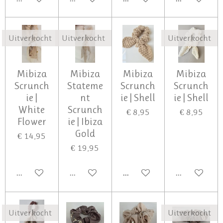
Uitverkocht
Uitverkocht
Uitverkocht
Mibiza
Mibiza
Mibiza
Mibiza
Scrunch
Stateme
Scrunch
Scrunch
ie |
nt
ie | Shell
ie | Shell
White
Scrunch
€ 8,95
€ 8,95
Flower
ie | Ibiza
Gold
€ 14,95
€ 19,95
UITVERKOCHT
UITVERKOCHT
IN WINKELWAGEN
UITVERKOCH
Uitverkocht
Uitverkocht