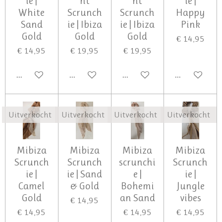
ie |
nt
nt
ie |
White
Scrunch
Scrunch
Happy
Sand
ie | Ibiza
ie | Ibiza
Pink
Gold
Gold
Gold
€ 14,95
€ 14,95
€ 19,95
€ 19,95
UITVERKOCHT
UITVERKOCHT
UITVERKOCHT
UITVERKOCH
Uitverkocht
Uitverkocht
Uitverkocht
Uitverkocht
Mibiza
Mibiza
Mibiza
Mibiza
Scrunch
Scrunch
scrunchi
Scrunch
ie |
ie | Sand
e |
ie |
Camel
& Gold
Bohemi
Jungle
Gold
an Sand
vibes
€ 14,95
€ 14,95
€ 14,95
€ 14,95