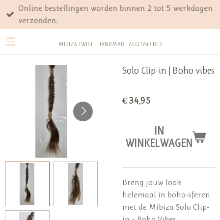
Online bestellingen worden binnen 2 tot 5 werkdagen
Ga
verzonden.
direct
naar
MIBIZA TWIST | HANDMADE ACCESSOIRES
de
hoofdinhoud
Solo Clip-in | Boho vibes
€ 34,95
IN
WINKELWAGEN
Breng jouw look
helemaal in boho-sferen
met de Mibiza Solo Clip-
in – Boho Vibes.