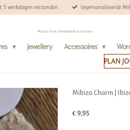
ot 5 werkdagen verzonden.
Gepersonaliseerde Mib
Mibiza Twist | Handmade Accessoires
ires
Jewellery
Accessoires
Wor
PLAN J
Mibiza Charm | Ibi
€ 9,95