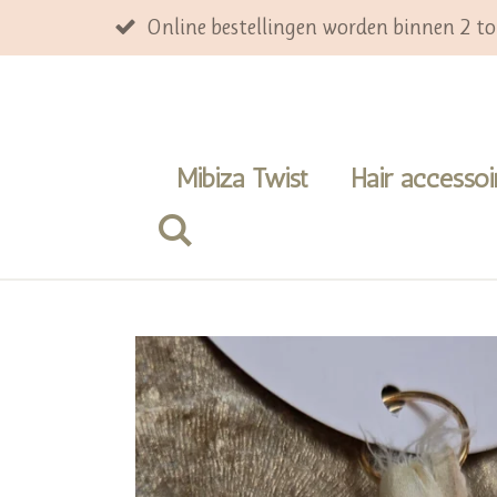
Ga
Online bestellingen worden binnen 2 t
direct
naar
de
hoofdinhoud
Mibiza Twist
Hair accesso