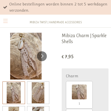
Online bestellingen worden binnen 2 tot 5 werkdagen
Ga
verzonden.
direct
naar
MIBIZA TWIST | HANDMADE ACCESSOIRES
de
hoofdinhoud
Mibiza Charm | Sparkle
Shells
€ 7,95
Charm
1