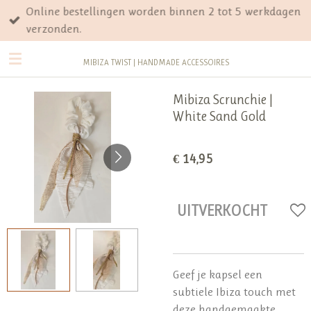
Online bestellingen worden binnen 2 tot 5 werkdagen
Ga
verzonden.
direct
naar
MIBIZA TWIST | HANDMADE ACCESSOIRES
de
hoofdinhoud
Mibiza Scrunchie |
White Sand Gold
€ 14,95
UITVERKOCHT
Geef je kapsel een
subtiele Ibiza touch met
deze handgemaakte