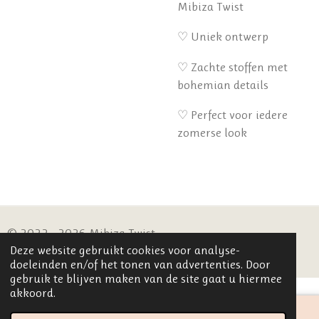
Mibiza Twist
♡ Uniek ontwerp
♡ Zachte stoffen met
bohemian details
♡ Perfect voor iedere
zomerse look
© 2022 - 2026 Mibiza Twist
Deze website gebruikt cookies voor analyse-
Powered by
JouwWeb
doeleinden en/of het tonen van advertenties. Door
gebruik te blijven maken van de site gaat u hiermee
akkoord.