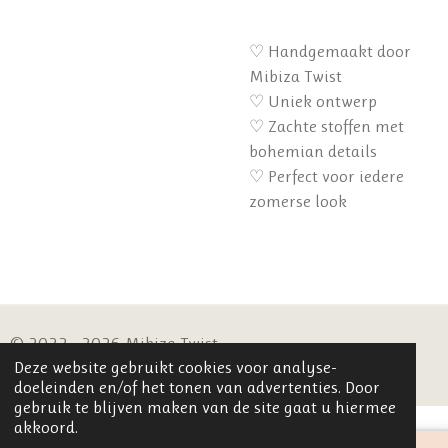
♡ Handgemaakt door
Mibiza Twist
♡ Uniek ontwerp
♡ Zachte stoffen met
bohemian details
♡ Perfect voor iedere
zomerse look
© 2022 - 2026 Mibiza Twist
Deze website gebruikt cookies voor analyse-
Powered by
JouwWeb
doeleinden en/of het tonen van advertenties. Door
gebruik te blijven maken van de site gaat u hiermee
akkoord.