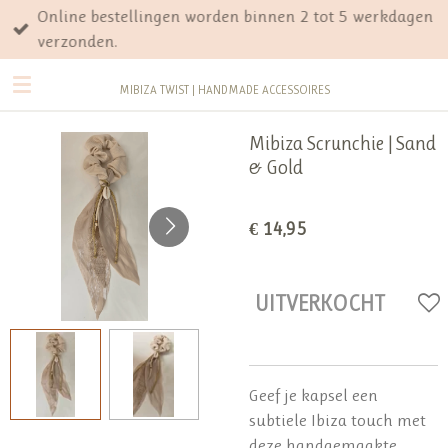
Online bestellingen worden binnen 2 tot 5 werkdagen
Ga
verzonden.
direct
naar
MIBIZA TWIST | HANDMADE ACCESSOIRES
de
hoofdinhoud
Mibiza Scrunchie | Sand
& Gold
€ 14,95
UITVERKOCHT
Geef je kapsel een
subtiele Ibiza touch met
deze handgemaakte