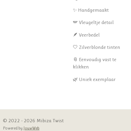
✨ Handgemaakt
🪽 Vleugeltje detail
🪶 Veerbedel
🤍 Zilverblonde tinten
📎 Eenvoudig vast te
klikken
🌿 Uniek exemplaar
© 2022 - 2026 Mibiza Twist
Powered by
JouwWeb