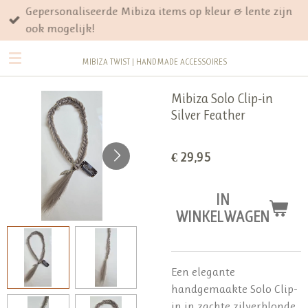
Gepersonaliseerde Mibiza items op kleur & lente zijn
Ga
ook mogelijk!
direct
naar
MIBIZA TWIST | HANDMADE ACCESSOIRES
de
hoofdinhoud
Mibiza Solo Clip-in
Silver Feather
€ 29,95
IN
WINKELWAGEN
Een elegante
handgemaakte Solo Clip-
in in zachte zilverblonde