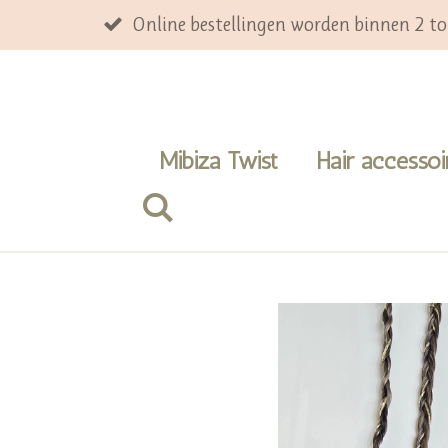
Ga
Online bestellingen worden binnen 2 t
direct
naar
de
hoofdinhoud
Mibiza Twist
Hair accesso