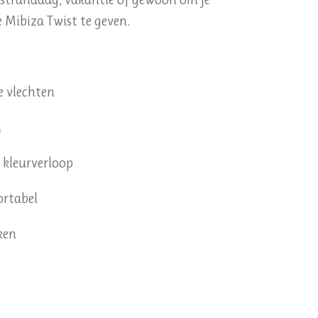
e Mibiza Twist te geven.
e vlechten
n
 kleurverloop
ortabel
ken