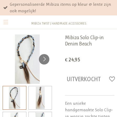
Gepersonaliseerde Mibiza items op kleur & lente zijn
Ga
ook mogelijk!
direct
naar
MIBIZA TWIST | HANDMADE ACCESSOIRES
de
hoofdinhoud
Mibiza Solo Clip-in
Denim Beach
€ 24,95
UITVERKOCHT
Een unieke
handgemaakte Solo Clip-
in waarin zachte tinten