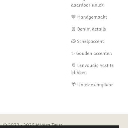
daardoor uniek.
🤎 Handgemaakt
👖 Denim details
🐚 Schelpaccent
✨ Gouden accenten
📎 Eenvoudig vast te
klikken
🌴 Uniek exemplaar
© 2022 - 2026 Mibiza Twist