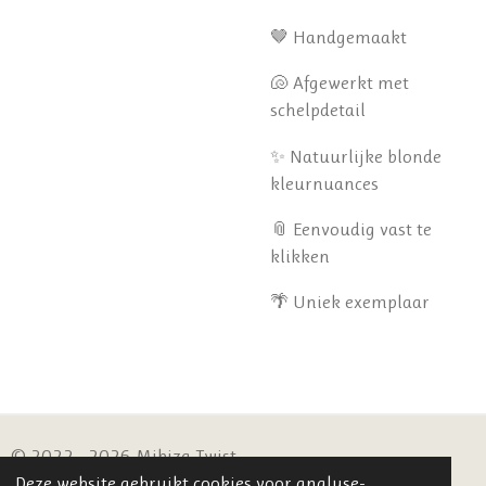
🤎 Handgemaakt
🐚 Afgewerkt met
schelpdetail
✨ Natuurlijke blonde
kleurnuances
📎 Eenvoudig vast te
klikken
🌴 Uniek exemplaar
© 2022 - 2026 Mibiza Twist
Deze website gebruikt cookies voor analyse-
Powered by
JouwWeb