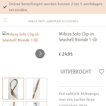
Online bestellingen worden binnen 2 tot 5 werkdagen
Ga
verzonden.
direct
naar
MIBIZA TWIST | HANDMADE ACCESSOIRES
de
hoofdinhoud
Mibiza Solo Clip-in
Seashell Blonde ✨🐚
€ 24,95
UITVERKOCHT
Een subtiele blikvanger
met een zachte Ibiza
uitstraling. Deze