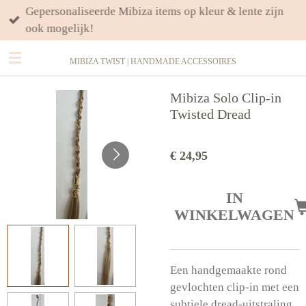
Gepersonaliseerde Mibiza items op kleur & lente zijn
Ga
ook mogelijk!
direct
naar
MIBIZA TWIST | HANDMADE ACCESSOIRES
de
hoofdinhoud
Mibiza Solo Clip-in
Twisted Dread
€ 24,95
IN
WINKELWAGEN
Een handgemaakte rond
gevlochten clip-in met een
subtiele dread-uitstraling.