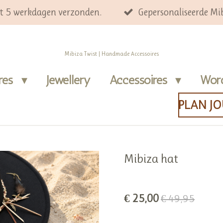
ot 5 werkdagen verzonden.
Gepersonaliseerde Mib
Mibiza Twist | Handmade Accessoires
ires
Jewellery
Accessoires
Wor
PLAN J
Mibiza hat
€ 25,00
€ 49,95