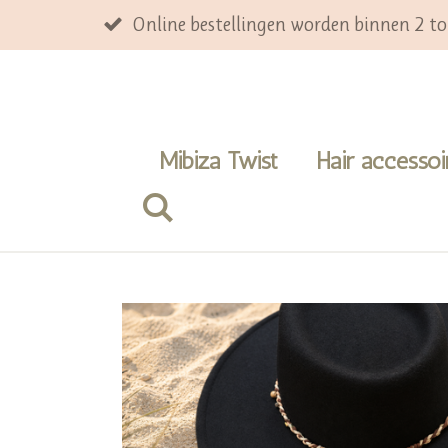
Ga
Online bestellingen worden binnen 2 t
direct
naar
de
hoofdinhoud
Mibiza Twist
Hair accesso