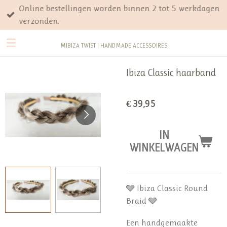
Online bestellingen worden binnen 2 tot 5 werkdagen
Ga
verzonden.
direct
naar
MIBIZA TWIST | HANDMADE ACCESSOIRES
de
hoofdinhoud
Ibiza Classic haarband
€ 39,95
IN
WINKELWAGEN
🩶 Ibiza Classic Round
Braid 🩶
Een handgemaakte