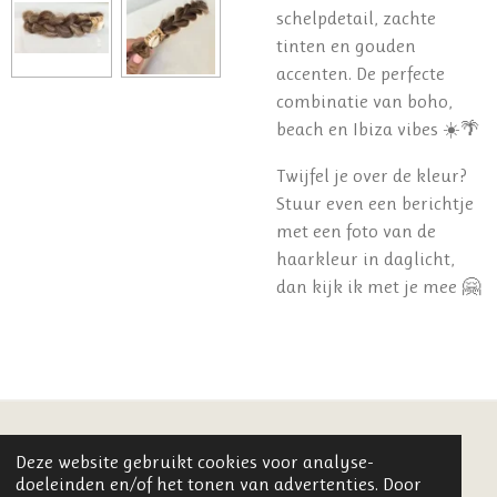
schelpdetail, zachte
tinten en gouden
accenten. De perfecte
combinatie van boho,
beach en Ibiza vibes ☀️🌴
Twijfel je over de kleur?
Stuur even een berichtje
met een foto van de
haarkleur in daglicht,
dan kijk ik met je mee 🤗
© 2022 - 2026 Mibiza Twist
Deze website gebruikt cookies voor analyse-
Powered by
JouwWeb
doeleinden en/of het tonen van advertenties. Door