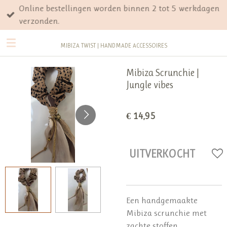
Online bestellingen worden binnen 2 tot 5 werkdagen
Ga
verzonden.
direct
naar
MIBIZA TWIST | HANDMADE ACCESSOIRES
de
hoofdinhoud
Mibiza Scrunchie |
Jungle vibes
€ 14,95
UITVERKOCHT
Een handgemaakte
Mibiza scrunchie met
zachte stoffen,