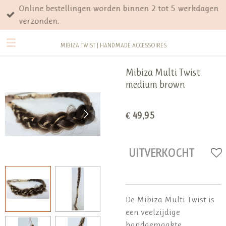
Online bestellingen worden binnen 2 tot 5 werkdagen
Ga
verzonden.
direct
naar
MIBIZA TWIST | HANDMADE ACCESSOIRES
de
hoofdinhoud
Mibiza Multi Twist
medium brown
€ 49,95
UITVERKOCHT
De Mibiza Multi Twist is
een veelzijdige
handgemaakte