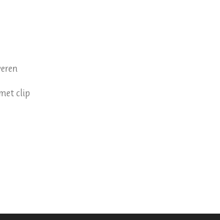
veren
met clip