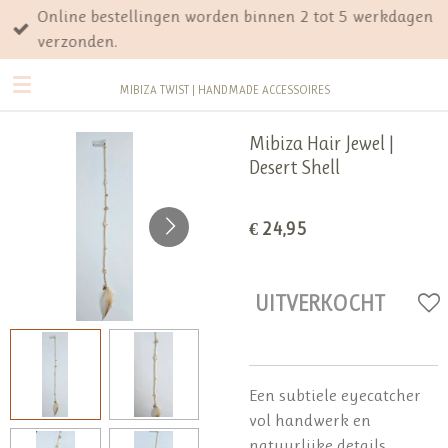
Online bestellingen worden binnen 2 tot 5 werkdagen
Ga
verzonden.
direct
naar
MIBIZA TWIST | HANDMADE ACCESSOIRES
de
hoofdinhoud
Mibiza Hair Jewel |
Desert Shell
€ 24,95
UITVERKOCHT
Een subtiele eyecatcher
vol handwerk en
natuurlijke details.