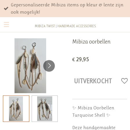
Gepersonaliseerde Mibiza items op kleur & lente zijn
Ga
ook mogelijk!
direct
naar
MIBIZA TWIST | HANDMADE ACCESSOIRES
de
hoofdinhoud
Mibiza oorbellen
€ 29,95
UITVERKOCHT
✨ Mibiza Oorbellen
Turquoise Shell ✨
Deze handgemaakte