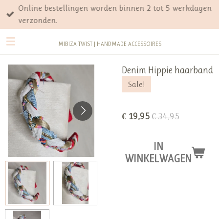
Online bestellingen worden binnen 2 tot 5 werkdagen
Ga
verzonden.
direct
naar
MIBIZA TWIST | HANDMADE ACCESSOIRES
de
hoofdinhoud
Denim Hippie haarband
Sale!
€ 19,95
€ 34,95
IN
WINKELWAGEN