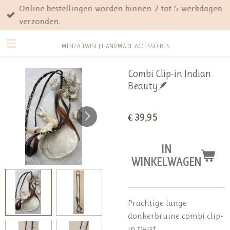
Online bestellingen worden binnen 2 tot 5 werkdagen
Ga
verzonden.
direct
naar
MIBIZA TWIST | HANDMADE ACCESSOIRES
de
hoofdinhoud
Combi Clip-in Indian
Beauty🪶
€ 39,95
IN
WINKELWAGEN
Prachtige lange
donkerbruine combi clip-
in twist.