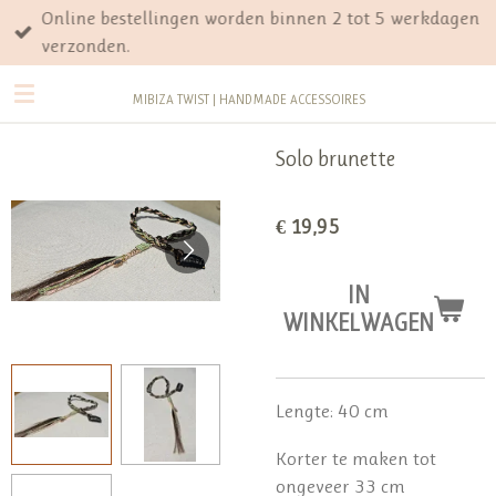
Online bestellingen worden binnen 2 tot 5 werkdagen
Ga
verzonden.
direct
naar
MIBIZA TWIST | HANDMADE ACCESSOIRES
de
hoofdinhoud
Solo brunette
€ 19,95
IN
WINKELWAGEN
Lengte: 40 cm
Korter te maken tot
ongeveer 33 cm