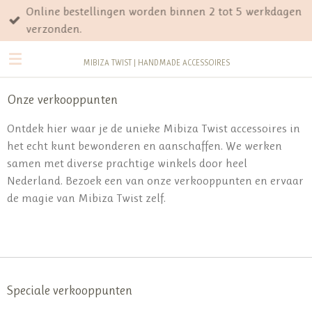
Online bestellingen worden binnen 2 tot 5 werkdagen
Ga
verzonden.
direct
naar
MIBIZA TWIST | HANDMADE ACCESSOIRES
de
hoofdinhoud
Onze verkooppunten
Ontdek hier waar je de unieke Mibiza Twist accessoires in
het echt kunt bewonderen en aanschaffen. We werken
samen met diverse prachtige winkels door heel
Nederland. Bezoek een van onze verkooppunten en ervaar
de magie van Mibiza Twist zelf.
Speciale verkooppunten