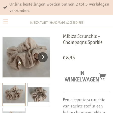
Online bestellingen worden binnen 2 tot 5 werkdagen
Ga
verzonden.
direct
naar
MIBIZA TWIST | HANDMADE ACCESSOIRES
de
hoofdinhoud
Mibiza Scrunchie –
Champagne Sparkle
€ 8,95
IN
WINKELWAGEN
Een elegante scrunchie
van zachte stof in een
lichte champagnekleur,